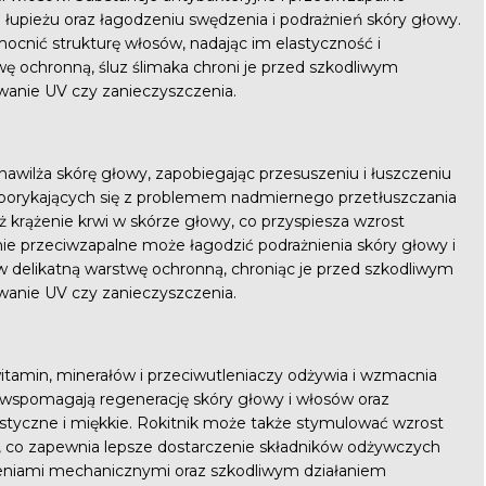
łupieżu oraz łagodzeniu swędzenia i podrażnień skóry głowy.
ocnić strukturę włosów, nadając im elastyczność i
wę ochronną, śluz ślimaka chroni je przed szkodliwym
wanie UV czy zanieczyszczenia.
awilża skórę głowy, zapobiegając przesuszeniu i łuszczeniu
b borykających się z problemem nadmiernego przetłuszczania
ż krążenie krwi w skórze głowy, co przyspiesza wzrost
nie przeciwzapalne może łagodzić podrażnienia skóry głowy i
w delikatną warstwę ochronną, chroniąc je przed szkodliwym
wanie UV czy zanieczyszczenia.
witamin, minerałów i przeciwutleniaczy odżywia i wzmacnia
 wspomagają regenerację skóry głowy i włosów oraz
 elastyczne i miękkie. Rokitnik może także stymulować wzrost
, co zapewnia lepsze dostarczenie składników odżywczych
zeniami mechanicznymi oraz szkodliwym działaniem