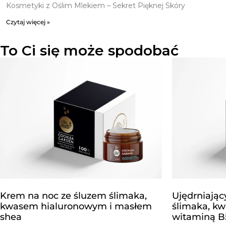
Kosmetyki z Oślim Mlekiem – Sekret Pięknej Skóry
Czytaj więcej »
To Ci się może spodobać
Krem na noc ze śluzem ślimaka,
Ujędrniając
kwasem hialuronowym i masłem
ślimaka, k
shea
witaminą B