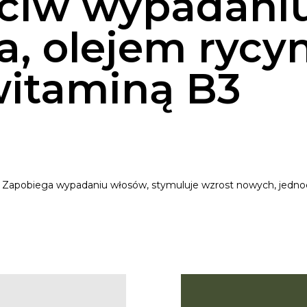
ciw wypadaniu
a, olejem ryc
witaminą B3
 Zapobiega wypadaniu włosów, stymuluje wzrost nowych, jednocz