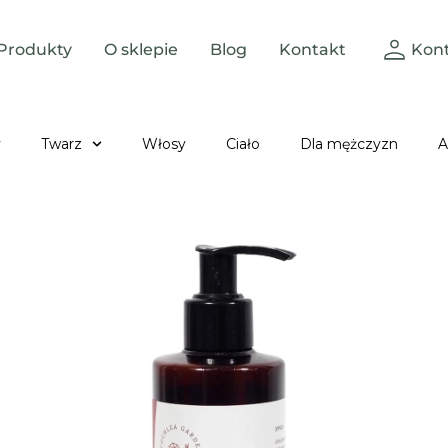
Produkty
O sklepie
Blog
Kontakt
Kon
y
Twarz
Włosy
Ciało
Dla mężczyzn
A