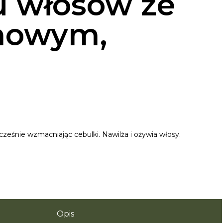
 włosów ze
ynowym,
eśnie wzmacniając cebulki. Nawilża i ożywia włosy.
Opis