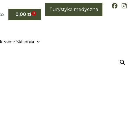
Turystyka medyczna
0
to
0,00
zł
ktywne Składniki