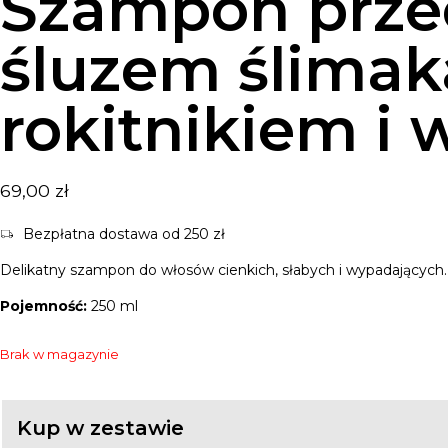
Szampon prze
podstawie
oceny
klienta
śluzem ślimak
rokitnikiem i 
69,00
zł
Bezpłatna dostawa od 250 zł
Delikatny szampon do włosów cienkich, słabych i wypadających.
Pojemność:
250 ml
Brak w magazynie
Kup w zestawie