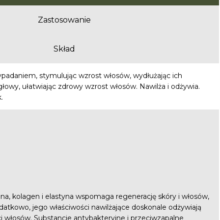
Zastosowanie
Skład
adaniem, stymulując wzrost włosów, wydłużając ich
łowy, ułatwiając zdrowy wzrost włosów. Nawilża i odżywia.
.
toina, kolagen i elastyna wspomaga regenerację skóry i włosów,
odatkowo, jego właściwości nawilżające doskonale odżywiają
ci włosów. Substancje antybakteryjne i przeciwzapalne