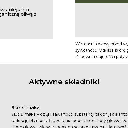
w z olejkiem
ganiczną oliwą z
Wzmacnia włosy przed wyp
żywotność. Odkaża skórę g
Zapewnia objętość i połysk
Aktywne składniki
Śluz ślimaka
Śluz ślimaka – dzięki zawartości substancji takich jak alan
redukcję blizn oraz łagodzenie podrażnień skóry głowy. D
skórę głowy i włosy, zapobiegając przesuszeniu i łamliwoś