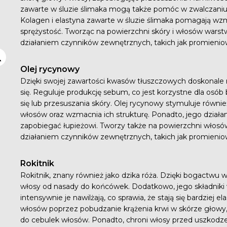
zawarte w śluzie ślimaka mogą także pomóc w zwalczaniu 
Kolagen i elastyna zawarte w śluzie ślimaka pomagają wzm
sprężystość. Tworząc na powierzchni skóry i włosów warst
działaniem czynników zewnętrznych, takich jak promienio
Olej rycynowy
Dzięki swojej zawartości kwasów tłuszczowych doskonale n
się. Reguluje produkcję sebum, co jest korzystne dla osó
się lub przesuszania skóry. Olej rycynowy stymuluje równie
włosów oraz wzmacnia ich strukturę. Ponadto, jego działa
zapobiegać łupieżowi. Tworzy także na powierzchni włosó
działaniem czynników zewnętrznych, takich jak promienio
Rokitnik
Rokitnik, znany również jako dzika róża. Dzięki bogactwu 
włosy od nasady do końcówek. Dodatkowo, jego składniki
intensywnie je nawilżają, co sprawia, że stają się bardziej
włosów poprzez pobudzanie krążenia krwi w skórze głowy
do cebulek włosów. Ponadto, chroni włosy przed uszkod