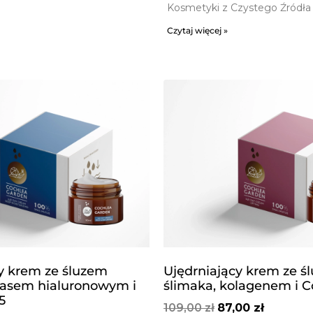
Kosmetyki z Czystego Źródła G
Czytaj więcej »
y krem ze śluzem
Ujędrniający krem ​​ze 
wasem hialuronowym i
ślimaka, kolagenem i C
5
109,00
zł
87,00
zł