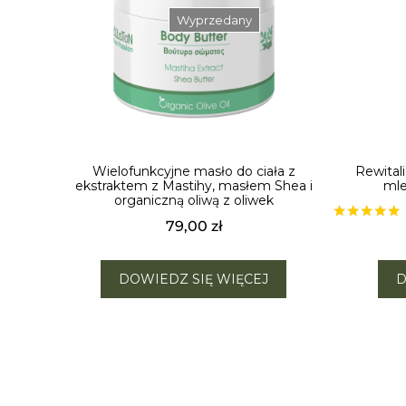
Wyprzedany
Wielofunkcyjne masło do ciała z
Rewital
ekstraktem z Mastihy, masłem Shea i
mle
organiczną oliwą z oliwek
79,00
zł
Oceniono
5.00
na 5
DOWIEDZ SIĘ WIĘCEJ
D