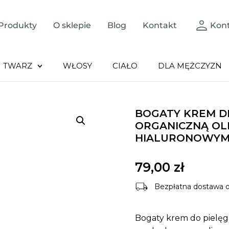
Produkty
O sklepie
Blog
Kontakt
Kon
TWARZ
WŁOSY
CIAŁO
DLA MĘŻCZYZN
BOGATY KREM ​​D
ORGANICZNĄ OL
HIALURONOWYM 
79,00
zł
Bezpłatna dostawa o
Bogaty krem do pielęgna