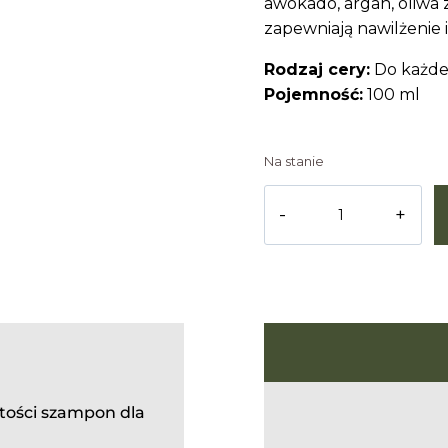
awokado, argan, oliwa 
zapewniają nawilżenie i
Rodzaj cery:
Do każde
Pojemność:
100 ml
Na stanie
tości szampon dla