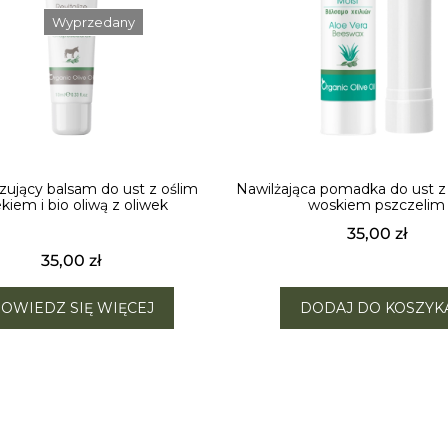
Wyprzedany
izujący balsam do ust z oślim
Nawilżająca pomadka do ust z
kiem i bio oliwą z oliwek
woskiem pszczelim
35,00
zł
35,00
zł
OWIEDZ SIĘ WIĘCEJ
DODAJ DO KOSZYK