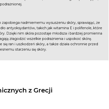
 podrażnionej.
 zapobiega nadmiernemu wysuszeniu skóry, sprawiając, że
dło antyoksydantów, takich jak witamina E i polifenole, które
kóry. Dzięki nim skóra pozostaje młodsza i bardziej promienna
gają złagodzić wszelkie podrażnienia i uspokoić skórę.
 się ran i uszkodzeń skóry, a także działa ochronnie przed
snemu starzeniu się skóry.
icznych z Grecji