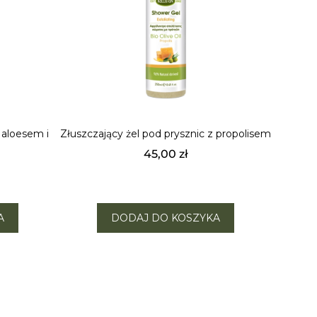
 aloesem i
Złuszczający żel pod prysznic z propolisem
45,00
zł
A
DODAJ DO KOSZYKA