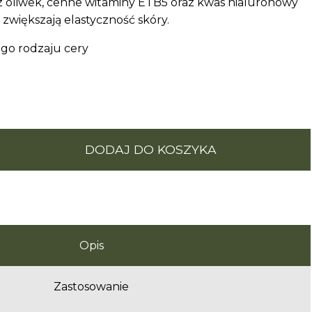
z oliwek, cenne witaminy E i B5 oraz kwas hialuronowy
 zwiększają elastyczność skóry.
go rodzaju cery
DODAJ DO KOSZYKA
Opis
Zastosowanie