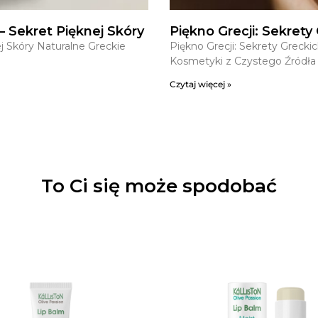
 Sekret Pięknej Skóry
Piękno Grecji: Sekret
j Skóry Naturalne Greckie
Piękno Grecji: Sekrety Greck
Kosmetyki z Czystego Źródła G
Czytaj więcej »
To Ci się może spodobać