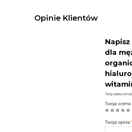
Opinie Klientów
Napisz 
dla męż
organi
hialur
witami
Twój adres email
Twoja ocena
Twoja opinia