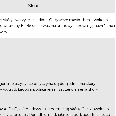
Skład
i skóry twarzy, ciała i dłoni. Odżywcze masło shea, awokado,
ne witaminy E i B5 oraz kwas hialuronowy zapewniają nawilżenie i
óry.
enu i elastyny, co przyczynia się do ujędrnienia skóry i
 wygląd. Łagodzi podrażnienia i zaczerwienienia skóry.
A, D i E, które odżywiają i regenerują skórę. Olej z awokado
z łuszczeniu się. Ponadto, ma działanie łagodzące i kojące, co