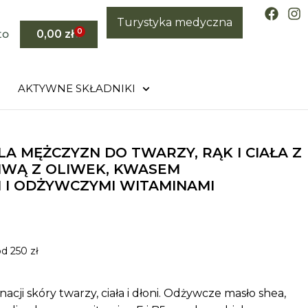
Turystyka medyczna
0
to
0,00
zł
AKTYWNE SKŁADNIKI
LA MĘŻCZYZN DO TWARZY, RĄK I CIAŁA Z
IWĄ Z OLIWEK, KWASEM
I ODŻYWCZYMI WITAMINAMI
d 250 zł
cji skóry twarzy, ciała i dłoni. Odżywcze masło shea,