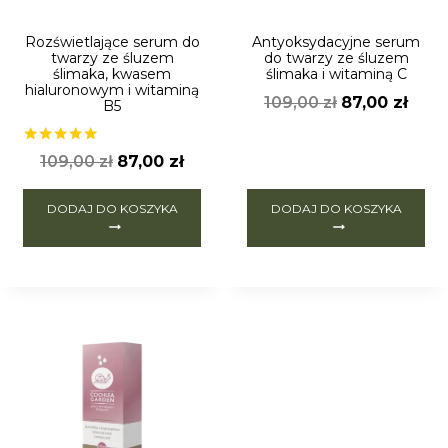
Rozświetlające serum do
Antyoksydacyjne serum
twarzy ze śluzem
do twarzy ze śluzem
ślimaka, kwasem
ślimaka i witaminą C
hialuronowym i witaminą
109,00
zł
87,00
zł
B5
Oceniono
109,00
zł
87,00
zł
5.00
na 5
DODAJ DO KOSZYKA
DODAJ DO KOSZYKA