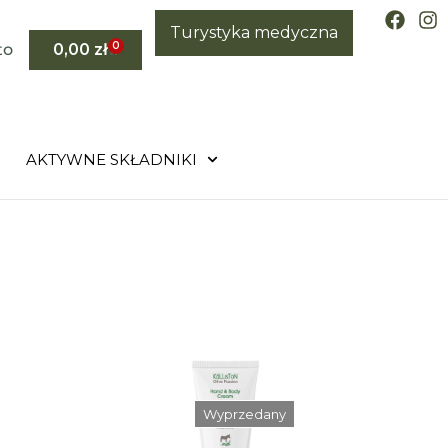
Turystyka medyczna
0
to
0,00
zł
AKTYWNE SKŁADNIKI
Wyprzedany