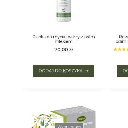
Pianka do mycia twarzy z oślim
Rewi
mlekiem
oślim 
70,00
zł
Oceni
5.00
na 
DODAJ DO KOSZYKA
DO
Wyprzedany