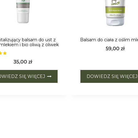
talizujący balsam do ust z
Balsam do ciała z oślim m
mlekiem i bio oliwą z oliwek
59,00
zł
ono
35,00
zł
5
WIEDZ SIĘ WIĘCEJ
DOWIEDZ SIĘ WIĘCEJ