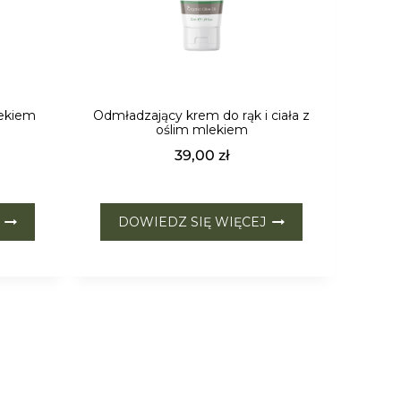
lekiem
Odmładzający krem do rąk i ciała z
oślim mlekiem
39,00
zł
DOWIEDZ SIĘ WIĘCEJ